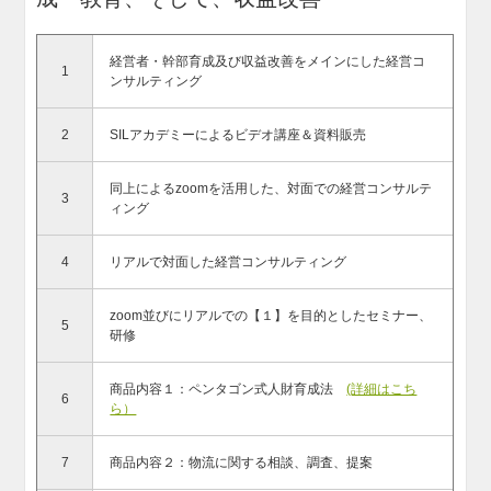
経営者・幹部育成及び収益改善をメインにした経営コ
1
ンサルティング
2
SILアカデミーによるビデオ講座＆資料販売
同上によるzoomを活用した、対面での経営コンサルテ
3
ィング
4
リアルで対面した経営コンサルティング
zoom並びにリアルでの【１】を目的としたセミナー、
5
研修
商品内容１：ペンタゴン式人財育成法
(詳細はこち
6
ら）
7
商品内容２：物流に関する相談、調査、提案