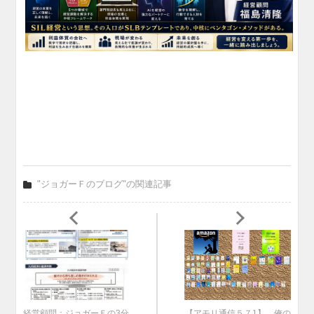
"ジョガーＦのブログ"の関連記事
経営顧問：ジョガーＦの3分
【アモリ通信５７1】 俺の