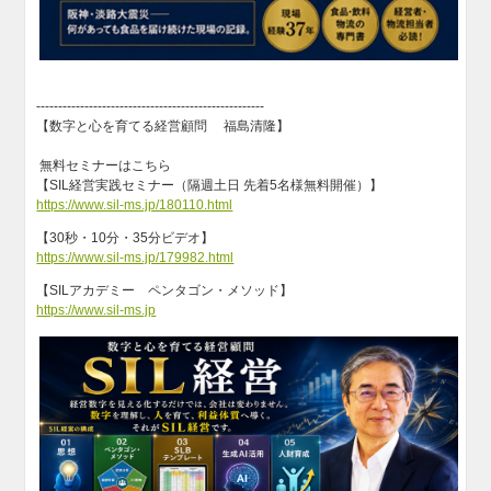
----------------------------------------------------
【数字と心を育てる経営顧問 福島清隆】
無料セミナーはこちら
【SIL経営実践セミナー（隔週土日 先着5名様無料開催）】
https://www.sil-ms.jp/180110.html
【30秒・10分・35分ビデオ】
https://www.sil-ms.jp/179982.html
【SILアカデミー ペンタゴン・メソッド】
https://www.sil-ms.jp