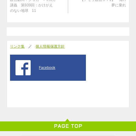
講義 第939回：かけがえ
夢に乗れ
のない地球 11
リンク集
／
個人情報保護方針
Facebook