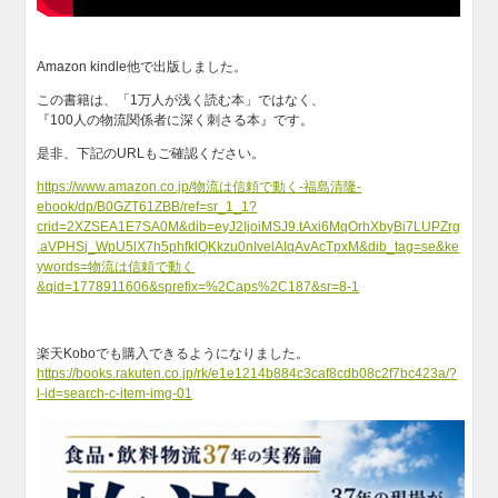
Amazon kindle他で出版しました。
この書籍は、「1万人が浅く読む本」ではなく、
『100人の物流関係者に深く刺さる本』です。
是非、下記のURLもご確認ください。
https://www.amazon.co.jp/物流は信頼で動く-福島清隆-
ebook/dp/B0GZT61ZBB/ref=sr_1_1?
crid=2XZSEA1E7SA0M&dib=eyJ2IjoiMSJ9.tAxi6MqOrhXbyBi7LUPZrg
.aVPHSj_WpU5lX7h5phfklQKkzu0nIvelAIqAvAcTpxM&dib_tag=se&ke
ywords=物流は信頼で動く
&qid=1778911606&sprefix=%2Caps%2C187&sr=8-1
楽天Koboでも購入できるようになりました。
https://books.rakuten.co.jp/rk/e1e1214b884c3caf8cdb08c2f7bc423a/?
l-id=search-c-item-img-01