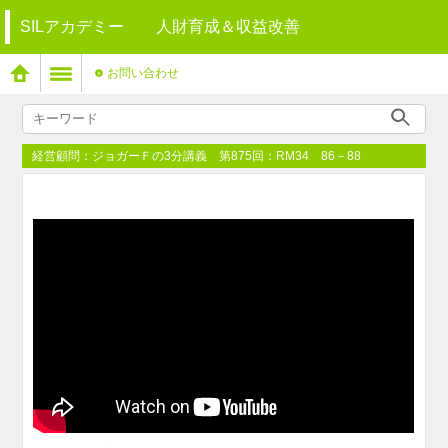
SILアカデミー 人財育成＆収益改善
お問い合わせ
経営顧問：ジョガーＦの3分講義 第875回：RM34 86－88