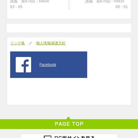
講義 第874回：RM34
講義 第876回：RM34
83－85
89－91
リンク集
／
個人情報保護方針
Facebook