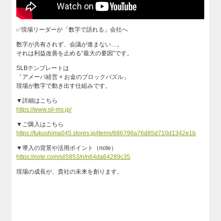
✅現場リーダーが「数字で語れる」会社へ
数字が共有されず、会議が進まない…。
それは利益改善を止める“最大の要因”です。
SLBテンプレートは
「アメーバ経営 × お金のブロックパズル」
現場が数字で動き出す仕組みです。
▼詳細はこちら
https://www.sil-ms.jp/
▼ご購入はこちら
https://fukushima045.stores.jp/items/686798a76d85d710d1342e1b
▼導入の背景や活用ポイント（note）
https://note.com/sil5853/n/n64da64289c35
現場の成長が、貴社の未来を創ります。