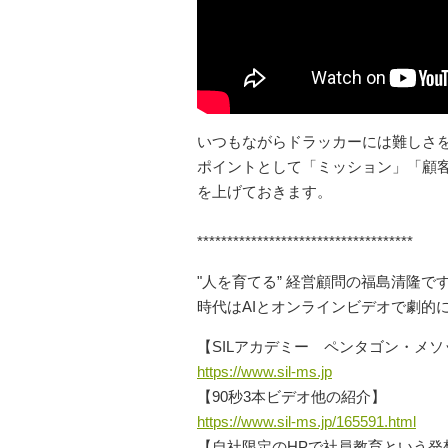
いつもながらドラッカーには難しさ
ポイントとして「ミッション」「顧
を上げておきます。
************************************
"人を育てる” 経営顧問の福島清隆で
時代はAIとオンラインビデオで劇的
【SILアカデミー ペンタゴン・メソ
https://www.sil-ms.jp
​【90秒3本ビデオ他の紹介】
https://www.sil-ms.jp/165591.html
【自社限定のHPで社員教育という発