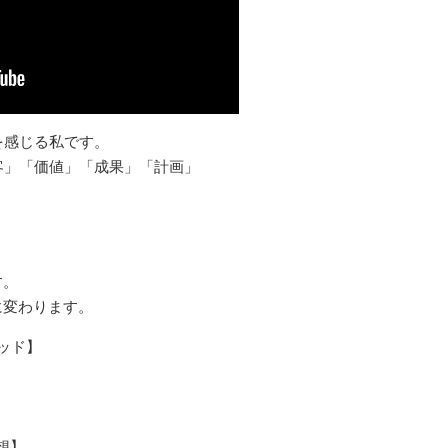
を感じる私です。
客」「価値」「成果」「計画」
す。
に変わります。
ッド】
想】