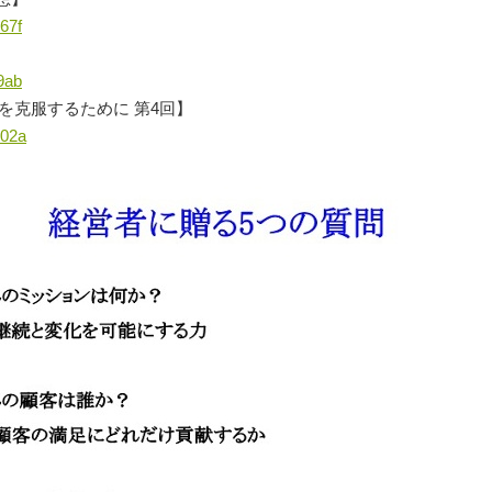
67f
9ab
を克服するために 第4回】
302a