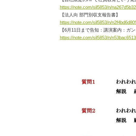
https://note.com/sil5853/n/na267d5b32
【法人向 部門別収支報告書】
https://note.com/sil5853/n/n2f4bd6d80
【6月11日まで告知：講演案内：ガン
https://note.com/sil5853/n/n53bac651