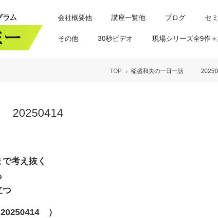
会社概要他
講座一覧他
ブログ
セ
その他
30秒ビデオ
現場シリーズ全9作＋
TOP
稲盛和夫の一日一話 202504
0250414
まで考え抜く
る
立つ
50414 ）