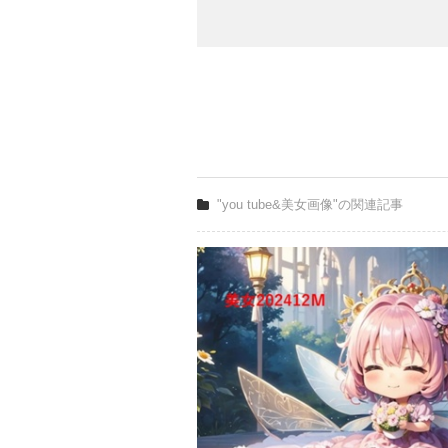
"you tube&美女画像"の関連記事