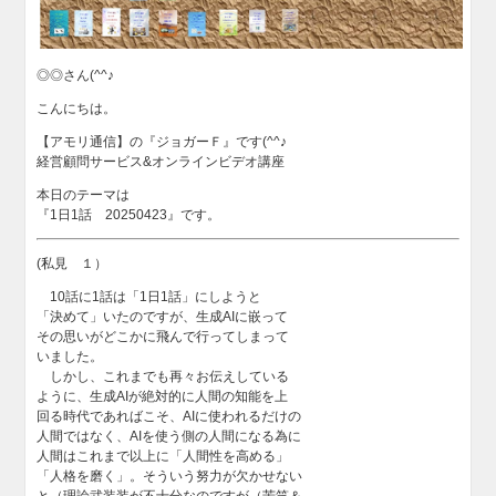
◎◎さん(^^♪
こんにちは。
【アモリ通信】の『ジョガーＦ』です(^^♪
経営顧問サービス&オンラインビデオ講座
本日のテーマは
『1日1話 20250423』です。
(私見 １）
10話に1話は「1日1話」にしようと
「決めて」いたのですが、生成AIに嵌って
その思いがどこかに飛んで行ってしまって
いました。
しかし、これまでも再々お伝えしている
ように、生成AIが絶対的に人間の知能を上
回る時代であればこそ、AIに使われるだけの
人間ではなく、AIを使う側の人間になる為に
人間はこれまで以上に「人間性を高める」
「人格を磨く」。そういう努力が欠かせない
と（理論武装装が不十分なのですが（苦笑＆