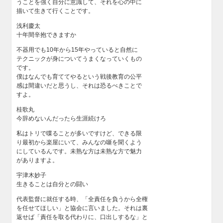
うことを強く自分に意識して、それを心の中に
描いて生きて行くことです。
浅利慶太
十年間辛抱できますか
不器用でも10年から15年やっていると自然に
テクニックが身についてうまくなっていくもの
です。
僕はなんでも育ててやるという戦後教育の公平
感は間違いだと思うし、それは恐るべきことで
すよ。
桂歌丸
今辞めないんだったら生涯続けろ
私はトリで喋ることが多いですけど、できる限
り最初から楽屋にいて、みんなの噺を聞くよう
にしているんです。未熟な方は未熟な方で魅力
がありますよ。
宇津木妙子
生きることは自分との闘い
代表監督に就任する時、「全責任を負うから全権
を任せてほしい」と協会に言いました。それは裏
返せば「責任を取る代わりに、口出しするな」と