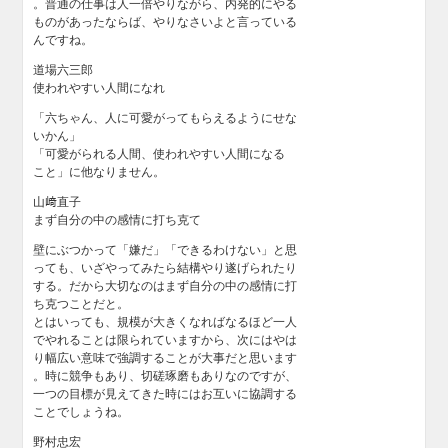
。普通の仕事は人一倍やりながら、内発的にやる
ものがあったならば、やりなさいよと言っている
んですね。
道場六三郎
使われやすい人間になれ
「六ちゃん、人に可愛がってもらえるようにせな
いかん」
「可愛がられる人間、使われやすい人間になる
こと」に他なりません。
山﨑直子
まず自分の中の感情に打ち克て
壁にぶつかって「嫌だ」「できるわけない」と思
っても、いざやってみたら結構やり遂げられたり
する。だから大切なのはまず自分の中の感情に打
ち克つことだと。
とはいっても、規模が大きくなればなるほど一人
でやれることは限られていますから、次にはやは
り幅広い意味で強調することが大事だと思います
。時に競争もあり、切磋琢磨もありなのですが、
一つの目標が見えてきた時にはお互いに協調する
ことでしょうね。
野村忠宏