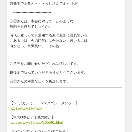
啓発本であると・・・入れ込んでます（💦）
--------------------------------
◎◎さんは、本書に対して、どのような
感想をお持ちでしょうか。
時代が変わっても通用する原理原則に溢れている
。あるいは、今の時代には合わない。若い人には
向かない。辛気臭い。 その他・・・・・・
ご意見をお聞かせいただければ嬉しいです。
最後まで読んでいただきありがとうございます。
◎◎さんの幸運な日々を祈念します。
【SILアカデミー ペンタゴン・メソッド】
https://www.sil-ms.jp
​【90秒3本ビデオ他の紹介】
https://www.sil-ms.jp/165591.html
【LP(ランディングページ)のご紹介】