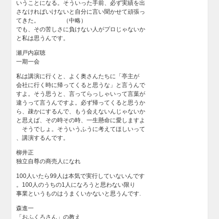
いうことになる。そういった手前、必ず実績を出
さなければいけないと自分に言い聞かせて頑張っ
てきた。 （中略）
でも、その苦しさに負けない人がプロじゃないか
と私は思うんです。
瀬戸内寂聴
一期一会
私は講演に行くと、よく奥さんたちに「亭主が
会社に行く時に帰ってくると思うな」と言うんで
すよ。そう思うと、言ってらっしゃいって言葉が
違うって言うんですよ。必ず帰ってくると思うか
ら、疎かにするんで、もう会えないんじゃないか
と思えば、その時その時、一生懸命に愛しますよ
そうでしょ。そういうふうに考えてほしいって
、講演するんです。
柳井正
独立自尊の商売人になれ
100人いたら99人は本気で実行していないんです
。100人のうちの1人になろうと思わない限り
事業というものはうまくいかないと思うんです.
森進一
「おふくろさん」の教え