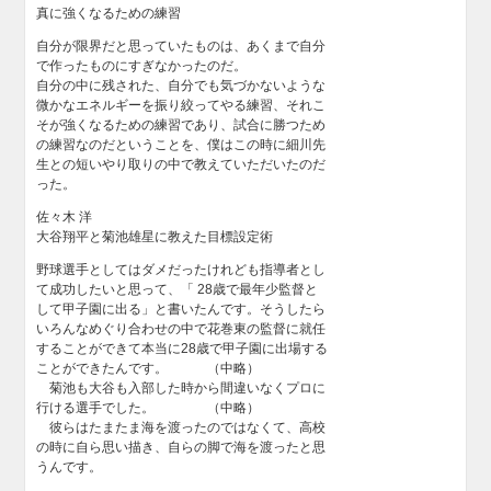
真に強くなるための練習
自分が限界だと思っていたものは、あくまで自分
で作ったものにすぎなかったのだ。
自分の中に残された、自分でも気づかないような
微かなエネルギーを振り絞ってやる練習、それこ
そが強くなるための練習であり、試合に勝つため
の練習なのだということを、僕はこの時に細川先
生との短いやり取りの中で教えていただいたのだ
った。
佐々木 洋
大谷翔平と菊池雄星に教えた目標設定術
野球選手としてはダメだったけれども指導者とし
て成功したいと思って、「 28歳で最年少監督と
して甲子園に出る」と書いたんです。そうしたら
いろんなめぐり合わせの中で花巻東の監督に就任
することができて本当に28歳で甲子園に出場する
ことができたんです。 （中略）
菊池も大谷も入部した時から間違いなくプロに
行ける選手でした。 （中略）
彼らはたまたま海を渡ったのではなくて、高校
の時に自ら思い描き、自らの脚で海を渡ったと思
うんです。