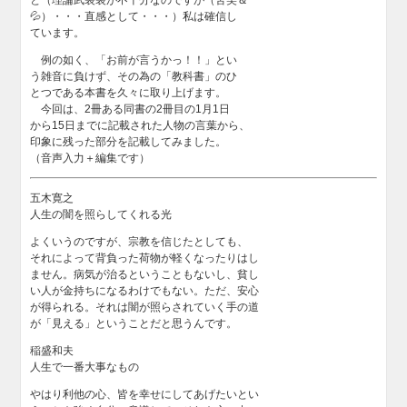
💦）・・・直感として・・・）私は確信し
ています。
例の如く、「お前が言うかっ！！」とい
う雑音に負けず、その為の「教科書」のひ
とつである本書を久々に取り上げます。
今回は、2冊ある同書の2冊目の1月1日
から15日までに記載された人物の言葉から、
印象に残った部分を記載してみました。
（音声入力＋編集です）
五木寛之
人生の闇を照らしてくれる光
よくいうのですが、宗教を信じたとしても、
それによって背負った荷物が軽くなったりはし
ません。病気が治るということもないし、貧し
い人が金持ちになるわけでもない。ただ、安心
が得られる。それは闇が照らされていく手の道
が「見える」ということだと思うんです。
稲盛和夫
人生で一番大事なもの
やはり利他の心、皆を幸せにしてあげたいとい