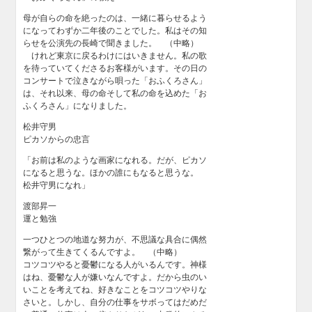
母が自らの命を絶ったのは、一緒に暮らせるよう
になってわずか二年後のことでした。私はその知
らせを公演先の長崎で聞きました。 （中略）
けれど東京に戻るわけにはいきません。私の歌
を待っていてくださるお客様がいます。その日の
コンサートで泣きながら唄った「おふくろさん」
は、それ以来、母の命そして私の命を込めた「お
ふくろさん」になりました。
松井守男
ピカソからの忠言
「お前は私のような画家になれる。だが、ピカソ
になると思うな。ほかの誰にもなると思うな。
松井守男になれ」
渡部昇一
運と勉強
一つひとつの地道な努力が、不思議な具合に偶然
繋がって生きてくるんですよ。 （中略）
コツコツやると憂鬱になる人がいるんです。神様
はね、憂鬱な人が嫌いなんですよ。だから虫のい
いことを考えてね、好きなことをコツコツやりな
さいと。しかし、自分の仕事をサボってはだめだ