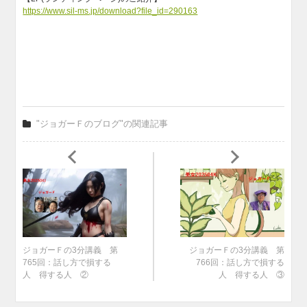
https://www.sil-ms.jp/download?file_id=290163
"ジョガーＦのブログ"の関連記事
ジョガーＦの3分講義 第
ジョガーＦの3分講義 第
765回：話し方で損する
766回：話し方で損する
人 得する人 ②
人 得する人 ③