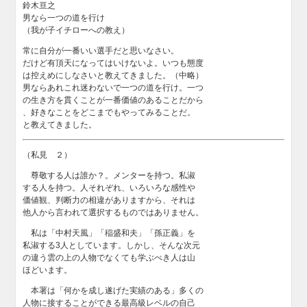
鈴木亘之
男なら一つの道を行け
（我が子イチローへの教え）
常に自分が一番いい選手だと思いなさい。
だけど有頂天になってはいけないよ。いつも態度
は控えめにしなさいと教えてきました。（中略）
男ならあれこれ迷わないで一つの道を行け。一つ
の生き方を貫くことが一番価値のあることだから
、好きなことをどこまでもやってみることだ。
と教えてきました。
（私見 ２）
尊敬する人は誰か？。メンターを持つ。私淑
する人を持つ。人それぞれ、いろいろな感性や
価値観、判断力の相違がありますから、それは
他人から言われて選択するものではありません。
私は「中村天風」「稲盛和夫」「孫正義」を
私淑する3人としています。しかし、そんな次元
の違う雲の上の人物でなくても学ぶべき人は山
ほどいます。
本署は「何かを成し遂げた実績のある」多くの
人物に接することができる最高級レベルの自己