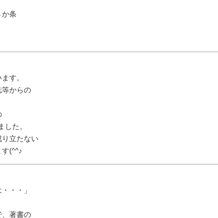
８か条
います。
誌等からの
の
きました。
成り立たない
(^^♪
は・・・」
で、著書の