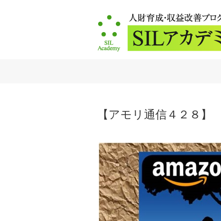
【アモリ通信４２８】