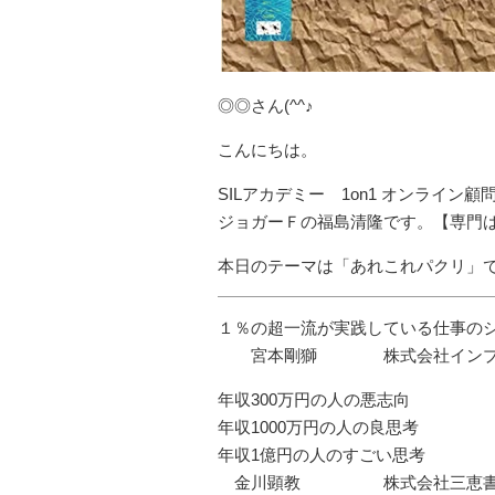
◎◎さん(^^♪
こんにちは。
SILアカデミー 1on1 オンライン顧
ジョガーＦの福島清隆です。【専門
本日のテーマは「あれこれパクリ」
１％の超一流が実践している仕事の
宮本剛獅 株式会社インプ
年収300万円の人の悪志向
年収1000万円の人の良思考
年収1億円の人のすごい思考
金川顕教 株式会社三恵書