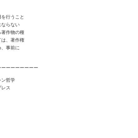
。
用を行うこと
はならない
る著作物の種
ては、著作権
め、事前に
ーーーーーーーーー
シン哲学
レス