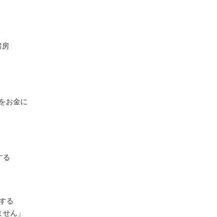
房
をお金に
する
をする
ません」