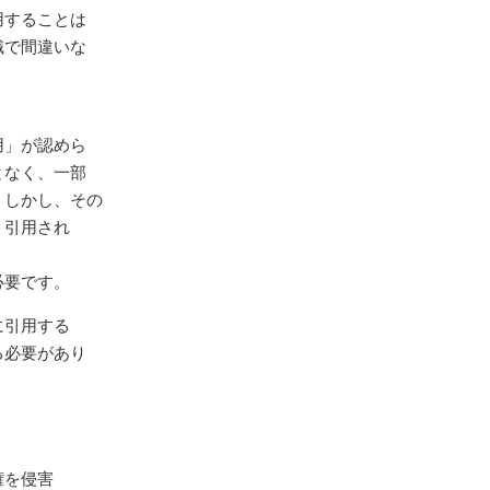
用することは
識で間違いな
用」が認めら
となく、一部
。しかし、その
、引用され
。
必要です。
に引用する
る必要があり
。
権を侵害