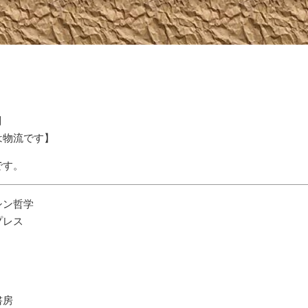
問
は物流です】
です。
シン哲学
レス
房