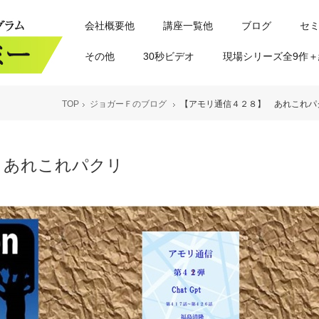
会社概要他
講座一覧他
ブログ
セ
その他
30秒ビデオ
現場シリーズ全9作＋
TOP
ジョガーＦのブログ
【アモリ通信４２８】 あれこれパ
 あれこれパクリ